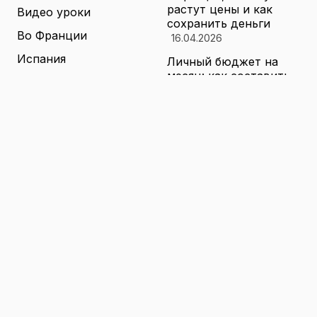
растут цены и как
Видео уроки
сохранить деньги
Во Франции
16.04.2026
Испания
Личный бюджет на
месяц: как составить
Книги о теннисе
финансовый план,
который выдержит
Литература о теннисе
реальные траты
Новости
16.04.2026
Новости тенниса
Туризм в малых
городах России без
Теннисные академии
толп: как найти
Юниорский теннис
аутентичные места
16.04.2026
Санкции и цены на
товары в России: как
логистика меняет
ассортимент и сроки
доставки
16.04.2026