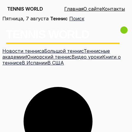
TENNIS WORLD
Главная
О сайте
Контакты
Перейти
Пятница, 7 августа
Теннис
Поиск
к
содержимому
Новости тенниса
Большой теннис
Теннисные
академии
Юниорский теннис
Видео уроки
Книги о
теннисе
В Испании
В США