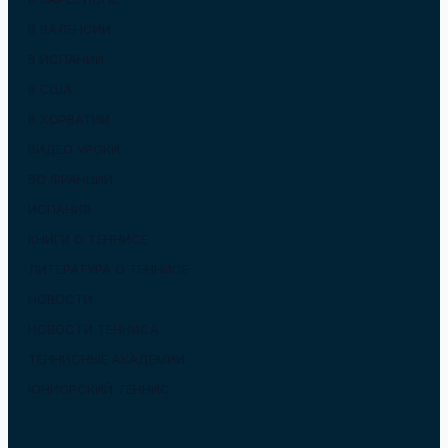
В ВАЛЕНСИИ
В ИСПАНИИ
В США
В ХОРВАТИИ
ВИДЕО УРОКИ
ВО ФРАНЦИИ
ИСПАНИЯ
КНИГИ О ТЕННИСЕ
ЛИТЕРАТУРА О ТЕННИСЕ
НОВОСТИ
НОВОСТИ ТЕННИСА
ТЕННИСНЫЕ АКАДЕМИИ
ЮНИОРСКИЙ ТЕННИС