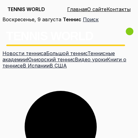
TENNIS WORLD
Главная
О сайте
Контакты
Перейти
Воскресенье, 9 августа
Теннис
Поиск
к
содержимому
Новости тенниса
Большой теннис
Теннисные
академии
Юниорский теннис
Видео уроки
Книги о
теннисе
В Испании
В США