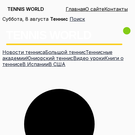
TENNIS WORLD
Главная
О сайте
Контакты
Перейти
Суббота, 8 августа
Теннис
Поиск
к
содержимому
Новости тенниса
Большой теннис
Теннисные
академии
Юниорский теннис
Видео уроки
Книги о
теннисе
В Испании
В США