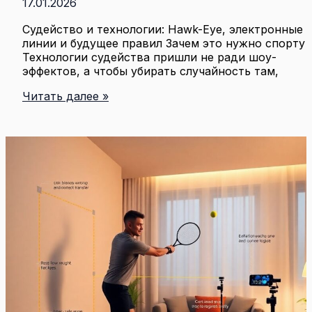
17.01.2026
Судейство и технологии: Hawk-Eye, электронные
линии и будущее правил Зачем это нужно спорту
Технологии судейства пришли не ради шоу-
эффектов, а чтобы убирать случайность там,
Судейство
Читать далее »
и
технологии
в
спорте:
как
hawk-
eye
и
электронные
линии
меняют
правила