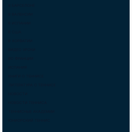
В БАРСЕЛОНЕ
В ВАЛЕНСИИ
В ИСПАНИИ
В США
В ХОРВАТИИ
ВИДЕО УРОКИ
ВО ФРАНЦИИ
ИСПАНИЯ
КНИГИ О ТЕННИСЕ
ЛИТЕРАТУРА О ТЕННИСЕ
НОВОСТИ
НОВОСТИ ТЕННИСА
ТЕННИСНЫЕ АКАДЕМИИ
ЮНИОРСКИЙ ТЕННИС