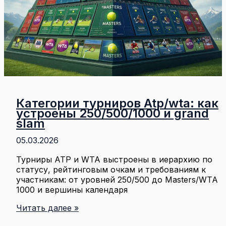
Категории турниров Atp/wta: как
устроены 250/500/1000 и grand
slam
05.03.2026
Турниры ATP и WTA выстроены в иерархию по
статусу, рейтинговым очкам и требованиям к
участникам: от уровней 250/500 до Masters/WTA
1000 и вершины календаря
Категории
Читать далее »
турниров