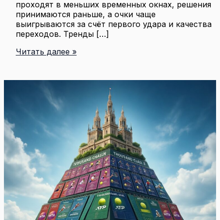
проходят в меньших временных окнах, решения
принимаются раньше, а очки чаще
выигрываются за счёт первого удара и качества
переходов. Тренды […]
Тренды
Читать далее »
современного
тенниса:
скорость,
атлетизм
и
новые
стили
игры