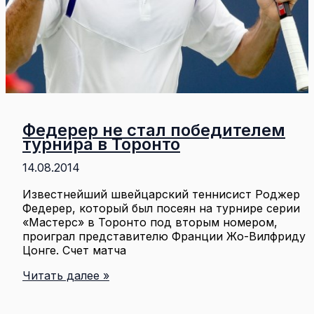
Федерер не стал победителем
турнира в Торонто
14.08.2014
Известнейший швейцарский теннисист Роджер
Федерер, который был посеян на турнире серии
«Мастерс» в Торонто под вторым номером,
проиграл представителю Франции Жо-Вилфриду
Цонге. Счет матча
Федерер
Читать далее »
не
стал