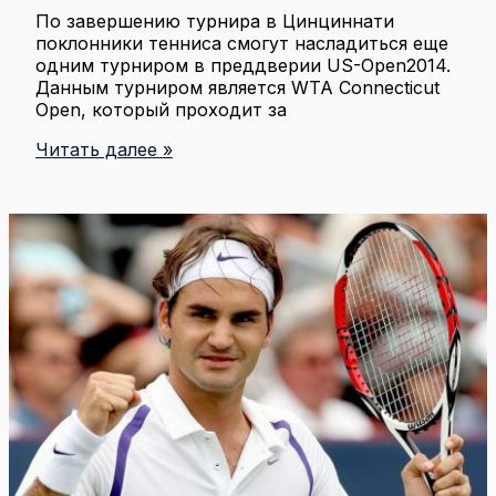
По завершению турнира в Цинциннати
поклонники тенниса смогут насладиться еще
одним турниром в преддверии US-Open2014.
Данным турниром является WTA Connecticut
Open, который проходит за
Американские
Читать далее »
теннисные
серии:
Connecticut
Open