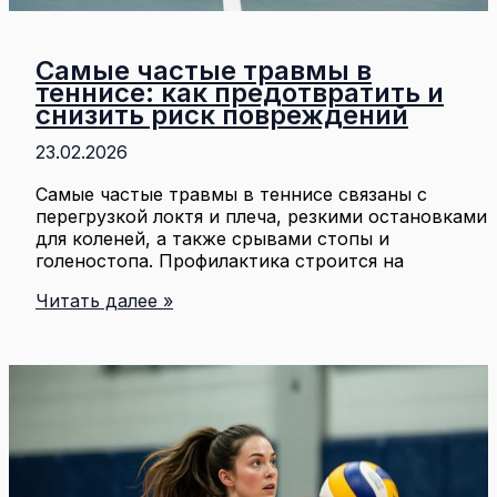
Самые частые травмы в
теннисе: как предотвратить и
снизить риск повреждений
23.02.2026
Самые частые травмы в теннисе связаны с
перегрузкой локтя и плеча, резкими остановками
для коленей, а также срывами стопы и
голеностопа. Профилактика строится на
Самые
Читать далее »
частые
травмы
в
теннисе:
как
предотвратить
и
снизить