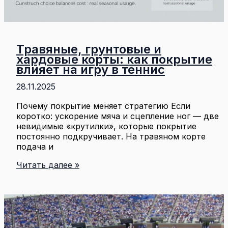
Травяные, грунтовые и
хардовые корты: как покрытие
влияет на игру в теннис
28.11.2025
Почему покрытие меняет стратегию Если
коротко: ускорение мяча и сцепление ног — две
невидимые «крутилки», которые покрытие
постоянно подкручивает. На травяном корте
подача и
Травяные,
Читать далее »
грунтовые
и
хардовые
корты:
как
покрытие