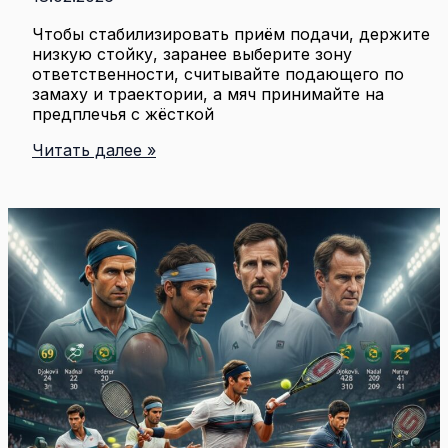
Чтобы стабилизировать приём подачи, держите
низкую стойку, заранее выберите зону
ответственности, считывайте подающего по
замаху и траектории, а мяч принимайте на
предплечья с жёсткой
Приём
Читать далее »
подачи:
ключевые
приёмы,
позиционирование
и
тайминг
для
точной
подачи