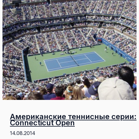
влияет
на
игру
в
теннис
Американские теннисные серии:
Connecticut Open
14.08.2014