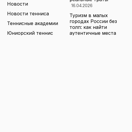
Новости
16.04.2026
Новости тенниса
Туризм в малых
городах России без
Теннисные академии
толп: как найти
Юниорский теннис
аутентичные места
16.04.2026
Санкции и цены на
товары в России: как
логистика меняет
ассортимент и сроки
доставки
16.04.2026
© 2026 TENNIS
Теннис: турниры, игроки и
WORLD
обучение
В Барселоне