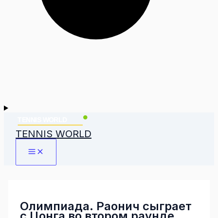
TENNIS WORLD
Олимпиада. Раонич сыграет
с Цонга во втором раунде