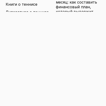
месяц: как составить
Книги о теннисе
финансовый план,
который выдержит
Литература о теннисе
реальные траты
Новости
16.04.2026
Новости тенниса
Туризм в малых
городах России без
Теннисные академии
толп: как найти
Юниорский теннис
аутентичные места
16.04.2026
Санкции и цены на
товары в России: как
логистика меняет
ассортимент и сроки
доставки
16.04.2026
© 2026 TENNIS
Теннис: турниры, игроки и
WORLD
обучение