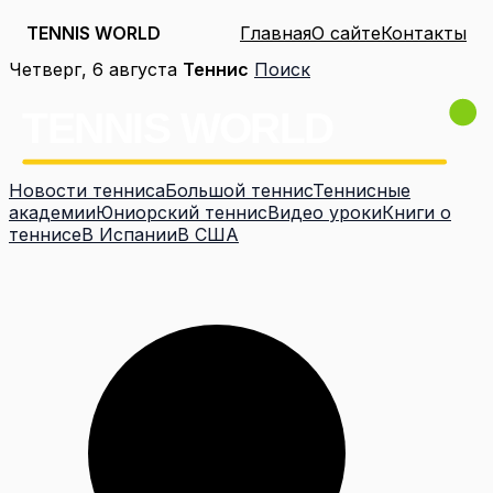
TENNIS WORLD
Главная
О сайте
Контакты
Перейти
Четверг, 6 августа
Теннис
Поиск
к
содержимому
Новости тенниса
Большой теннис
Теннисные
академии
Юниорский теннис
Видео уроки
Книги о
теннисе
В Испании
В США