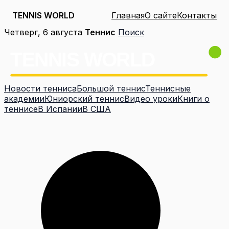
TENNIS WORLD
Главная
О сайте
Контакты
Перейти
Четверг, 6 августа
Теннис
Поиск
к
содержимому
Новости тенниса
Большой теннис
Теннисные
академии
Юниорский теннис
Видео уроки
Книги о
теннисе
В Испании
В США