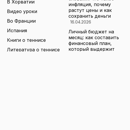
В Хорватии
инфляция, почему
растут цены и как
Видео уроки
сохранить деньги
Во Франции
16.04.2026
Испания
Личный бюджет на
месяц: как составить
Книги о теннисе
финансовый план,
который выдержит
Литература о теннисе
реальные траты
Новости
16.04.2026
Новости тенниса
Туризм в малых
городах России без
Теннисные академии
толп: как найти
Юниорский теннис
аутентичные места
16.04.2026
Санкции и цены на
товары в России: как
логистика меняет
ассортимент и сроки
доставки
16.04.2026