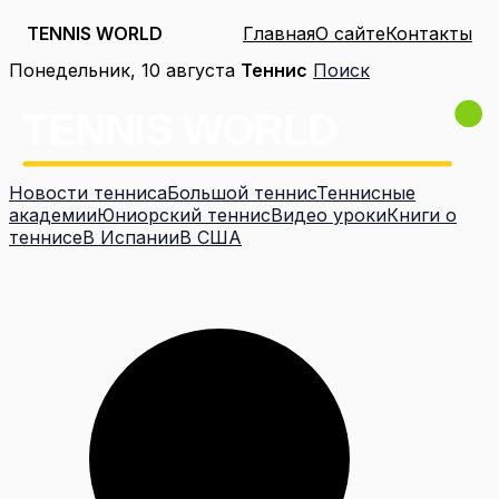
TENNIS WORLD
Главная
О сайте
Контакты
Перейти
Понедельник, 10 августа
Теннис
Поиск
к
содержимому
Новости тенниса
Большой теннис
Теннисные
академии
Юниорский теннис
Видео уроки
Книги о
теннисе
В Испании
В США