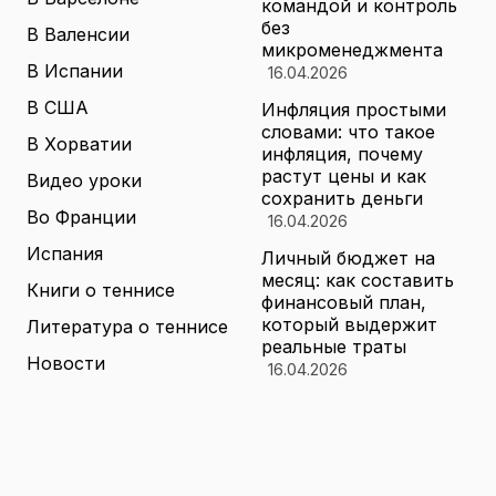
командой и контроль
без
В Валенсии
микроменеджмента
В Испании
16.04.2026
В США
Инфляция простыми
словами: что такое
В Хорватии
инфляция, почему
растут цены и как
Видео уроки
сохранить деньги
Во Франции
16.04.2026
Испания
Личный бюджет на
месяц: как составить
Книги о теннисе
финансовый план,
который выдержит
Литература о теннисе
реальные траты
Новости
16.04.2026
Новости тенниса
Туризм в малых
городах России без
Теннисные академии
толп: как найти
Юниорский теннис
аутентичные места
16.04.2026