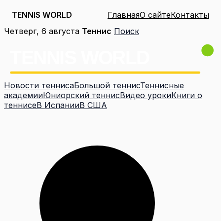
TENNIS WORLD
Главная
О сайте
Контакты
Перейти
Четверг, 6 августа
Теннис
Поиск
к
содержимому
Новости тенниса
Большой теннис
Теннисные
академии
Юниорский теннис
Видео уроки
Книги о
теннисе
В Испании
В США