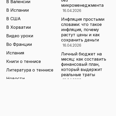
без
В Валенсии
микроменеджмента
В Испании
16.04.2026
В США
Инфляция простыми
словами: что такое
В Хорватии
инфляция, почему
растут цены и как
Видео уроки
сохранить деньги
Во Франции
16.04.2026
Испания
Личный бюджет на
месяц: как составить
Книги о теннисе
финансовый план,
который выдержит
Литература о теннисе
реальные траты
Новости
16.04.2026
Новости тенниса
Туризм в малых
городах России без
Теннисные академии
толп: как найти
Юниорский теннис
аутентичные места
16.04.2026