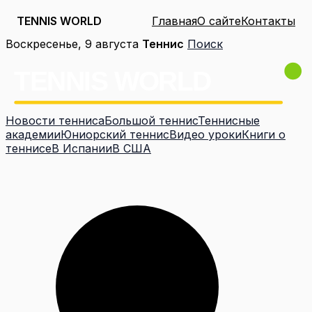
TENNIS WORLD
Главная
О сайте
Контакты
Перейти
Воскресенье, 9 августа
Теннис
Поиск
к
содержимому
Новости тенниса
Большой теннис
Теннисные
академии
Юниорский теннис
Видео уроки
Книги о
теннисе
В Испании
В США