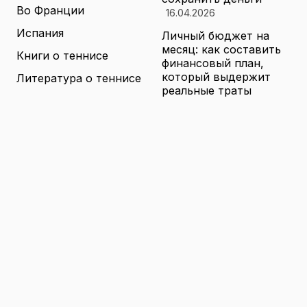
Во Франции
16.04.2026
Испания
Личный бюджет на
месяц: как составить
Книги о теннисе
финансовый план,
который выдержит
Литература о теннисе
реальные траты
Новости
16.04.2026
Новости тенниса
Туризм в малых
городах России без
Теннисные академии
толп: как найти
Юниорский теннис
аутентичные места
16.04.2026
Санкции и цены на
товары в России: как
логистика меняет
ассортимент и сроки
доставки
16.04.2026
© 2026 TENNIS
Теннис: турниры, игроки и
WORLD
обучение