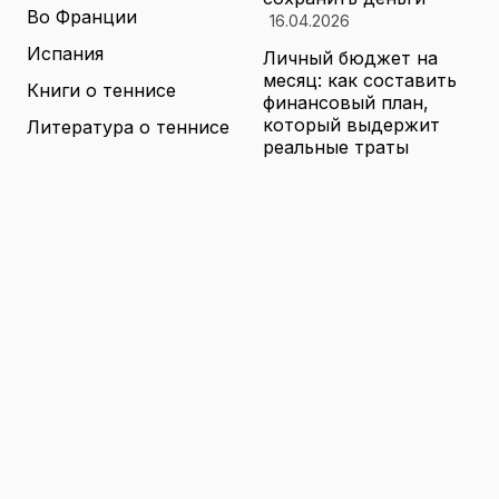
Во Франции
16.04.2026
Испания
Личный бюджет на
месяц: как составить
Книги о теннисе
финансовый план,
который выдержит
Литература о теннисе
реальные траты
Новости
16.04.2026
Новости тенниса
Туризм в малых
городах России без
Теннисные академии
толп: как найти
Юниорский теннис
аутентичные места
16.04.2026
Санкции и цены на
товары в России: как
логистика меняет
ассортимент и сроки
доставки
16.04.2026
© 2026 TENNIS
Теннис: турниры, игроки и
WORLD
обучение