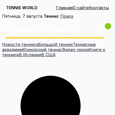
TENNIS WORLD
Главная
О сайте
Контакты
Перейти
Пятница, 7 августа
Теннис
Поиск
к
содержимому
Новости тенниса
Большой теннис
Теннисные
академии
Юниорский теннис
Видео уроки
Книги о
теннисе
В Испании
В США