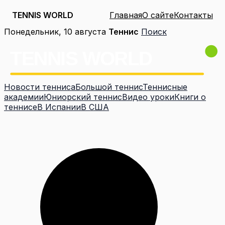
TENNIS WORLD
Главная
О сайте
Контакты
Перейти
Понедельник, 10 августа
Теннис
Поиск
к
содержимому
Новости тенниса
Большой теннис
Теннисные
академии
Юниорский теннис
Видео уроки
Книги о
теннисе
В Испании
В США