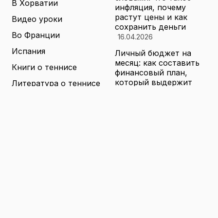
В Хорватии
инфляция, почему
растут цены и как
Видео уроки
сохранить деньги
Во Франции
16.04.2026
Испания
Личный бюджет на
месяц: как составить
Книги о теннисе
финансовый план,
который выдержит
Литература о теннисе
реальные траты
Новости
16.04.2026
Новости тенниса
Туризм в малых
городах России без
Теннисные академии
толп: как найти
Юниорский теннис
аутентичные места
16.04.2026
Санкции и цены на
товары в России: как
логистика меняет
ассортимент и сроки
доставки
16.04.2026