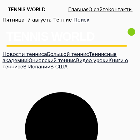
TENNIS WORLD
Главная
О сайте
Контакты
Перейти
Пятница, 7 августа
Теннис
Поиск
к
содержимому
Новости тенниса
Большой теннис
Теннисные
академии
Юниорский теннис
Видео уроки
Книги о
теннисе
В Испании
В США