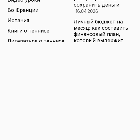
сохранить деньги
Во Франции
16.04.2026
Испания
Личный бюджет на
месяц: как составить
Книги о теннисе
финансовый план,
который выдержит
Литература о теннисе
реальные траты
Новости
16.04.2026
Новости тенниса
Туризм в малых
городах России без
Теннисные академии
толп: как найти
Юниорский теннис
аутентичные места
16.04.2026
Санкции и цены на
товары в России: как
логистика меняет
ассортимент и сроки
доставки
16.04.2026
© 2026 TENNIS
Теннис: турниры, игроки и