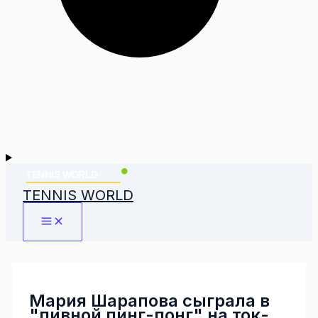
TENNIS WORLD
Мария Шарапова сыграла в
"пивной пинг-понг" на ток-