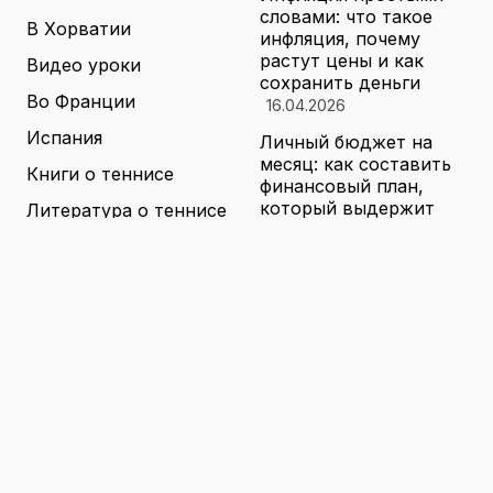
словами: что такое
В Хорватии
инфляция, почему
растут цены и как
Видео уроки
сохранить деньги
Во Франции
16.04.2026
Испания
Личный бюджет на
месяц: как составить
Книги о теннисе
финансовый план,
который выдержит
Литература о теннисе
реальные траты
Новости
16.04.2026
Новости тенниса
Туризм в малых
городах России без
Теннисные академии
толп: как найти
Юниорский теннис
аутентичные места
16.04.2026
Санкции и цены на
товары в России: как
логистика меняет
ассортимент и сроки