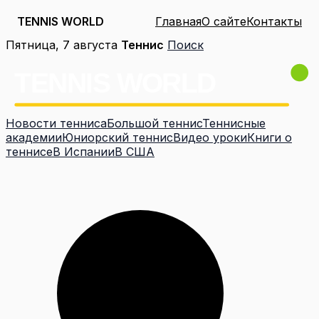
TENNIS WORLD
Главная
О сайте
Контакты
Перейти
Пятница, 7 августа
Теннис
Поиск
к
содержимому
Новости тенниса
Большой теннис
Теннисные
академии
Юниорский теннис
Видео уроки
Книги о
теннисе
В Испании
В США