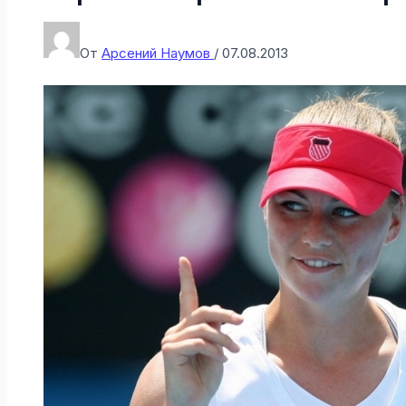
От
Арсений Наумов
/
07.08.2013