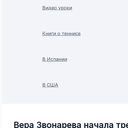
Видео уроки
Книги о теннисе
В Испании
В США
Поиск
Вера Звонарева начала тр