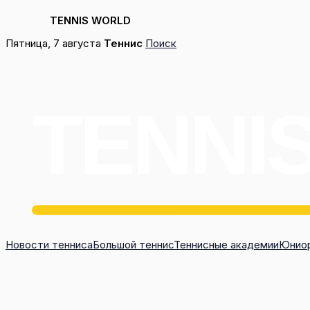
TENNIS WORLD
Перейти
Пятница, 7 августа
Теннис
Поиск
к
содержимому
Новости тенниса
Большой теннис
Теннисные академии
Юниор