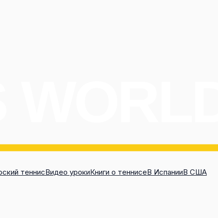
ский теннис
Видео уроки
Книги о теннисе
В Испании
В США