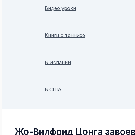
Видео уроки
Книги о теннисе
В Испании
В США
Поиск
Жо-Вилфрид Цонга завоев