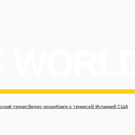
ский теннис
Видео уроки
Книги о теннисе
В Испании
В США