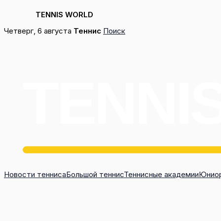
TENNIS WORLD
Перейти
Четверг, 6 августа
Теннис
Поиск
к
содержимому
Новости тенниса
Большой теннис
Теннисные академии
Юниор