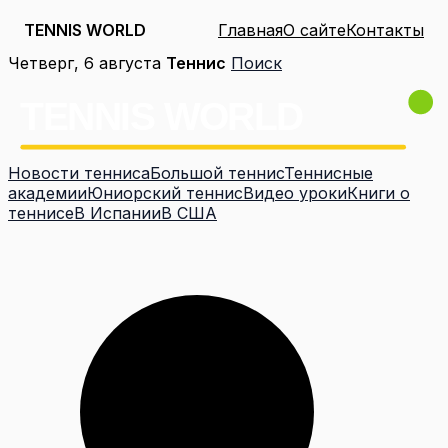
TENNIS WORLD
Главная
О сайте
Контакты
Перейти
Четверг, 6 августа
Теннис
Поиск
к
содержимому
Новости тенниса
Большой теннис
Теннисные
академии
Юниорский теннис
Видео уроки
Книги о
теннисе
В Испании
В США