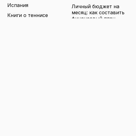
Испания
Личный бюджет на
месяц: как составить
Книги о теннисе
финансовый план,
который выдержит
Литература о теннисе
реальные траты
Новости
16.04.2026
Новости тенниса
Туризм в малых
городах России без
Теннисные академии
толп: как найти
Юниорский теннис
аутентичные места
16.04.2026
Санкции и цены на
товары в России: как
логистика меняет
ассортимент и сроки
доставки
16.04.2026
© 2026 TENNIS
Теннис: турниры, игроки и
WORLD
обучение