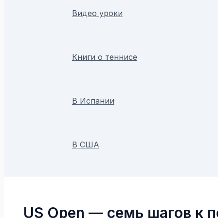
Видео уроки
Книги о теннисе
В Испании
В США
Поиск
US Open — семь шагов к 