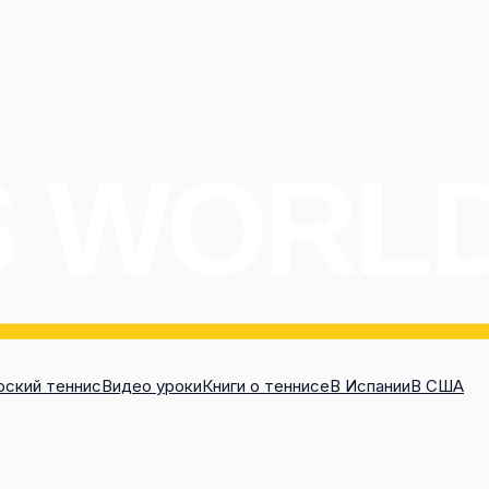
ский теннис
Видео уроки
Книги о теннисе
В Испании
В США