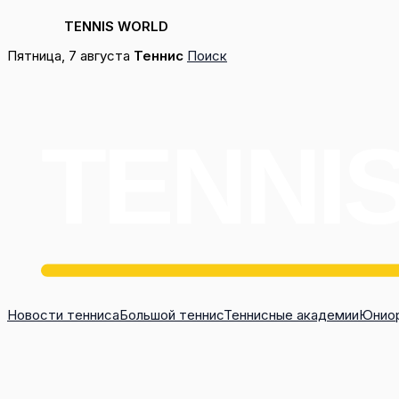
TENNIS WORLD
Перейти
Пятница, 7 августа
Теннис
Поиск
к
содержимому
Новости тенниса
Большой теннис
Теннисные академии
Юниор