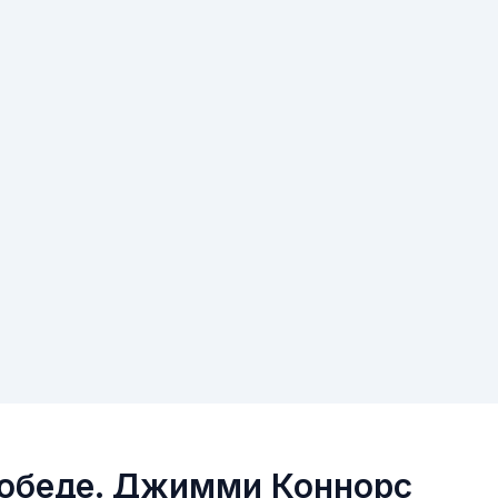
победе. Джимми Коннорс