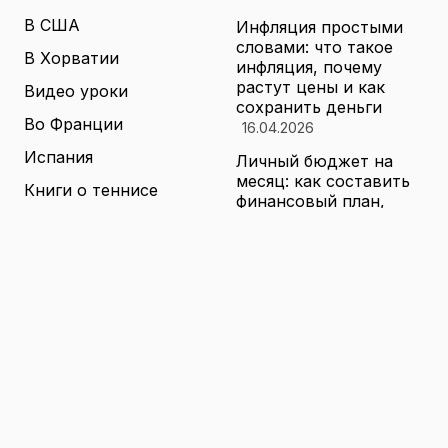
В США
Инфляция простыми
словами: что такое
В Хорватии
инфляция, почему
растут цены и как
Видео уроки
сохранить деньги
Во Франции
16.04.2026
Испания
Личный бюджет на
месяц: как составить
Книги о теннисе
финансовый план,
который выдержит
Литература о теннисе
реальные траты
Новости
16.04.2026
Новости тенниса
Туризм в малых
городах России без
Теннисные академии
толп: как найти
Юниорский теннис
аутентичные места
16.04.2026
Санкции и цены на
товары в России: как