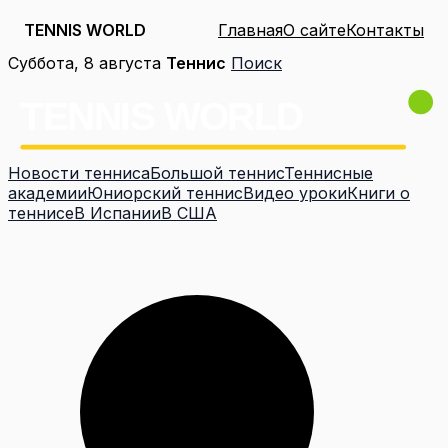
TENNIS WORLD
Главная
О сайте
Контакты
Перейти
Суббота, 8 августа
Теннис
Поиск
к
содержимому
Новости тенниса
Большой теннис
Теннисные
академии
Юниорский теннис
Видео уроки
Книги о
теннисе
В Испании
В США