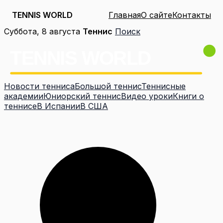
TENNIS WORLD
Главная
О сайте
Контакты
Перейти
Суббота, 8 августа
Теннис
Поиск
к
содержимому
Новости тенниса
Большой теннис
Теннисные
академии
Юниорский теннис
Видео уроки
Книги о
теннисе
В Испании
В США