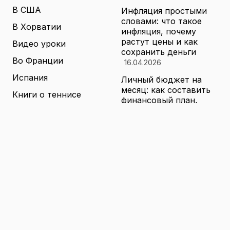
В США
Инфляция простыми
словами: что такое
В Хорватии
инфляция, почему
растут цены и как
Видео уроки
сохранить деньги
Во Франции
16.04.2026
Испания
Личный бюджет на
месяц: как составить
Книги о теннисе
финансовый план,
который выдержит
Литература о теннисе
реальные траты
Новости
16.04.2026
Новости тенниса
Туризм в малых
городах России без
Теннисные академии
толп: как найти
Юниорский теннис
аутентичные места
16.04.2026
Санкции и цены на
товары в России: как
логистика меняет