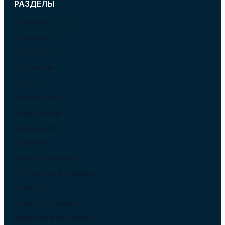
РАЗДЕЛЫ
БОЛЬШОЙ ТЕННИС
В БАРСЕЛОНЕ
В ВАЛЕНСИИ
В ИСПАНИИ
В США
В ХОРВАТИИ
ВИДЕО УРОКИ
ВО ФРАНЦИИ
ИСПАНИЯ
КНИГИ О ТЕННИСЕ
ЛИТЕРАТУРА О ТЕННИСЕ
НОВОСТИ
НОВОСТИ ТЕННИСА
ТЕННИСНЫЕ АКАДЕМИИ