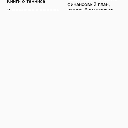
Книги о теннисе
финансовый план,
который выдержит
Литература о теннисе
реальные траты
Новости
16.04.2026
Новости тенниса
Туризм в малых
городах России без
Теннисные академии
толп: как найти
Юниорский теннис
аутентичные места
16.04.2026
Санкции и цены на
товары в России: как
логистика меняет
ассортимент и сроки
доставки
16.04.2026
© 2026 TENNIS
Теннис: турниры, игроки и
WORLD
обучение