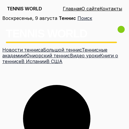
TENNIS WORLD
Главная
О сайте
Контакты
Перейти
Воскресенье, 9 августа
Теннис
Поиск
к
содержимому
Новости тенниса
Большой теннис
Теннисные
академии
Юниорский теннис
Видео уроки
Книги о
теннисе
В Испании
В США