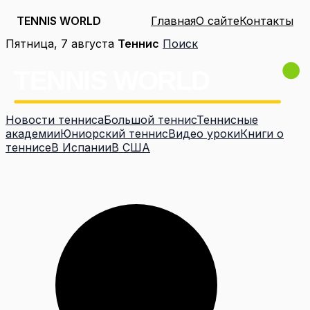
TENNIS WORLD
Главная
О сайте
Контакты
Перейти
Пятница, 7 августа
Теннис
Поиск
к
содержимому
Новости тенниса
Большой теннис
Теннисные
академии
Юниорский теннис
Видео уроки
Книги о
теннисе
В Испании
В США