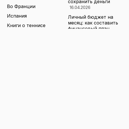
сохранить деньги
Во Франции
16.04.2026
Испания
Личный бюджет на
месяц: как составить
Книги о теннисе
финансовый план,
который выдержит
Литература о теннисе
реальные траты
Новости
16.04.2026
Новости тенниса
Туризм в малых
городах России без
Теннисные академии
толп: как найти
Юниорский теннис
аутентичные места
16.04.2026
Санкции и цены на
товары в России: как
логистика меняет
ассортимент и сроки
доставки
16.04.2026
© 2026 TENNIS
Теннис: турниры, игроки и
WORLD
обучение