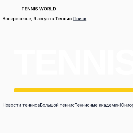
TENNIS WORLD
Перейти
Воскресенье, 9 августа
Теннис
Поиск
к
содержимому
Новости тенниса
Большой теннис
Теннисные академии
Юниор