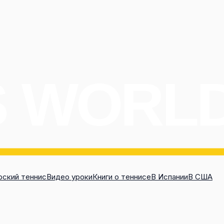
ский теннис
Видео уроки
Книги о теннисе
В Испании
В США