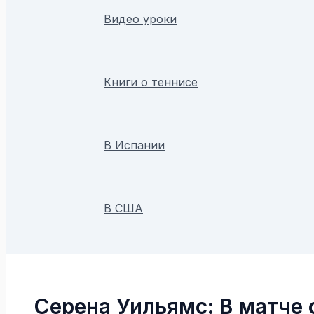
Видео уроки
Книги о теннисе
В Испании
В США
Поиск
Серена Уильямс: В матче 