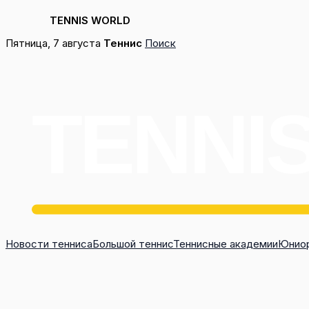
TENNIS WORLD
Перейти
Пятница, 7 августа
Теннис
Поиск
к
содержимому
Новости тенниса
Большой теннис
Теннисные академии
Юниор