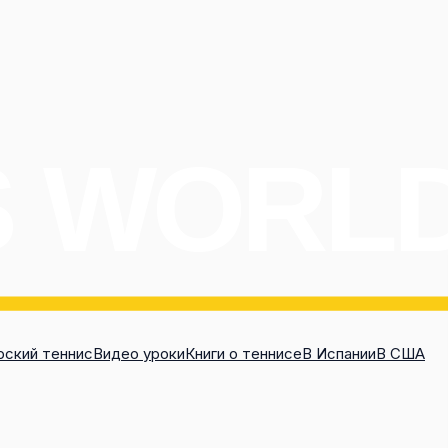
ский теннис
Видео уроки
Книги о теннисе
В Испании
В США