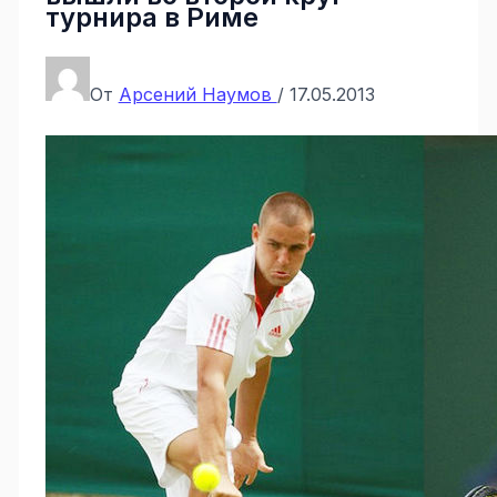
турнира в Риме
От
Арсений Наумов
/
17.05.2013