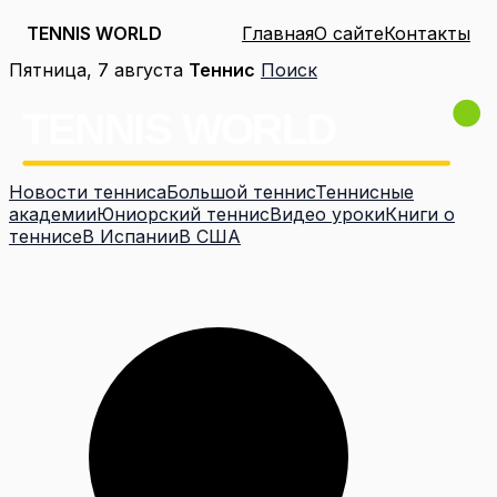
TENNIS WORLD
Главная
О сайте
Контакты
Перейти
Пятница, 7 августа
Теннис
Поиск
к
содержимому
Новости тенниса
Большой теннис
Теннисные
академии
Юниорский теннис
Видео уроки
Книги о
теннисе
В Испании
В США