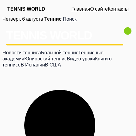
TENNIS WORLD
Главная
О сайте
Контакты
Перейти
Четверг, 6 августа
Теннис
Поиск
к
содержимому
Новости тенниса
Большой теннис
Теннисные
академии
Юниорский теннис
Видео уроки
Книги о
теннисе
В Испании
В США