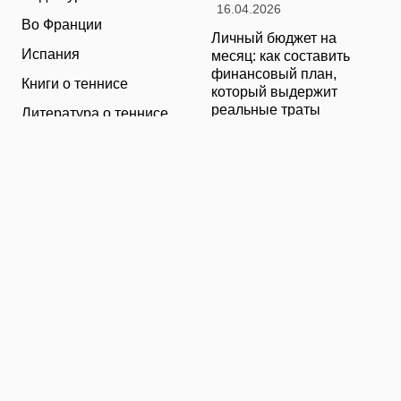
16.04.2026
Во Франции
Личный бюджет на
Испания
месяц: как составить
финансовый план,
Книги о теннисе
который выдержит
реальные траты
Литература о теннисе
16.04.2026
Новости
Туризм в малых городах
Новости тенниса
России без толп: как
найти аутентичные
Теннисные академии
места
16.04.2026
Юниорский теннис
Санкции и цены на
товары в России: как
логистика меняет
ассортимент и сроки
доставки
16.04.2026
© 2026 TENNIS WORLD
Теннис: турниры, игроки и обучение