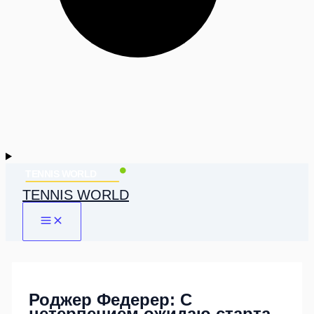
TENNIS WORLD
Роджер Федерер: С
нетерпением ожидаю старта