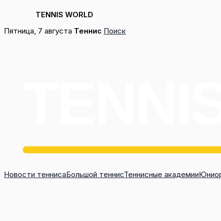
TENNIS WORLD
Перейти
Пятница, 7 августа
Теннис
Поиск
к
содержимому
Новости тенниса
Большой теннис
Теннисные академии
Юниор