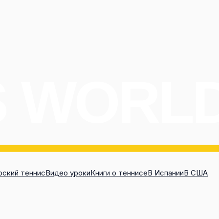
ский теннис
Видео уроки
Книги о теннисе
В Испании
В США