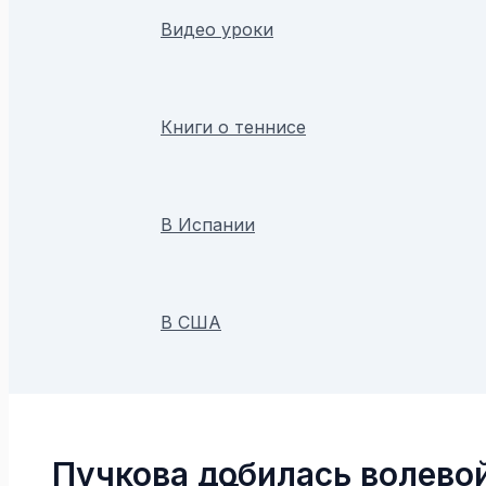
Видео уроки
Книги о теннисе
В Испании
В США
Поиск
Пучкова добилась волево