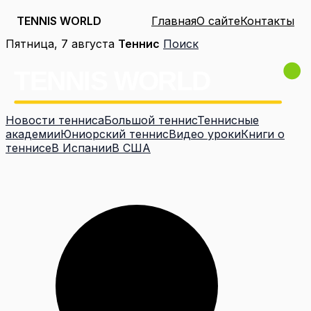
TENNIS WORLD
Главная
О сайте
Контакты
Перейти
Пятница, 7 августа
Теннис
Поиск
к
содержимому
Новости тенниса
Большой теннис
Теннисные
академии
Юниорский теннис
Видео уроки
Книги о
теннисе
В Испании
В США