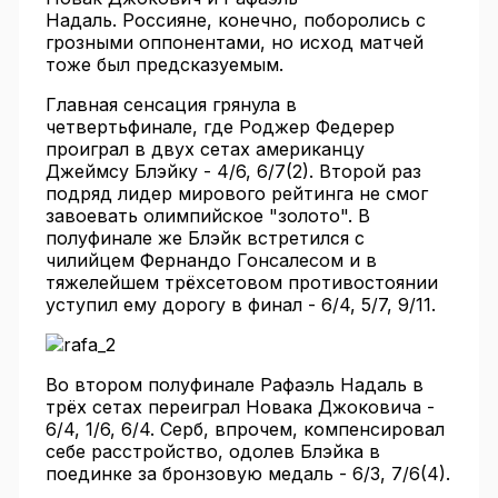
Надаль. Россияне, конечно, поборолись с
грозными оппонентами, но исход матчей
тоже был предсказуемым.
Главная сенсация грянула в
четвертьфинале, где Роджер Федерер
проиграл в двух сетах американцу
Джеймсу Блэйку - 4/6, 6/7(2). Второй раз
подряд лидер мирового рейтинга не смог
завоевать олимпийское "золото". В
полуфинале же Блэйк встретился с
чилийцем Фернандо Гонсалесом и в
тяжелейшем трёхсетовом противостоянии
уступил ему дорогу в финал - 6/4, 5/7, 9/11.
Во втором полуфинале Рафаэль Надаль в
трёх сетах переиграл Новака Джоковича -
6/4, 1/6, 6/4. Серб, впрочем, компенсировал
себе расстройство, одолев Блэйка в
поединке за бронзовую медаль - 6/3, 7/6(4).