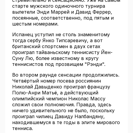
стремительно и сенсационно. Уже на самом
старте мужского одиночного турнира
вылетели Энди Маррей и Давид Феррер,
посеянные, соответственно, под пятым и
шестым номерами.
Испанец уступил не столь знаменитому
тогда сербу Янко Типсаревичу, а вот
британский спортсмен в двух сетах
проиграл тайваньскому теннисисту Йен-
Суну Лю, более известному в кругу
теннисистов под прозвищем "Рэнди".
Во втором раунде сенсации продолжились.
Четвёртый номер посева россиянин
Николай Давыденко проиграл французу
Полю-Анри Матьё, а действующий
олимпийский чемпион Николас Массу
сложил свои полномочия. Правда, здесь
ничего удивительного не было, поскольку
проиграл чилиец Давиду Налбандяну,
находившемуся в те годы в элите мирового
тенниса.