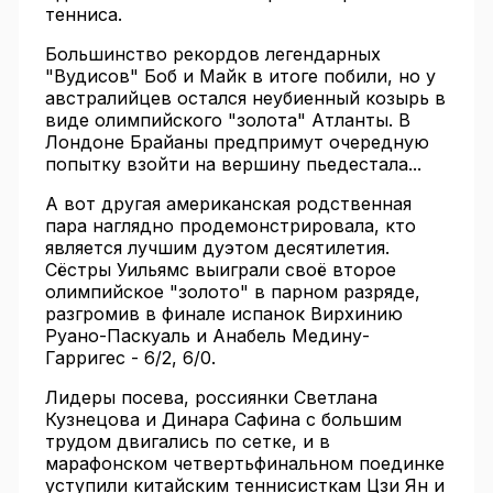
тенниса.
Большинство рекордов легендарных
"Вудисов" Боб и Майк в итоге побили, но у
австралийцев остался неубиенный козырь в
виде олимпийского "золота" Атланты. В
Лондоне Брайаны предпримут очередную
попытку взойти на вершину пьедестала...
А вот другая американская родственная
пара наглядно продемонстрировала, кто
является лучшим дуэтом десятилетия.
Сёстры Уильямс выиграли своё второе
олимпийское "золото" в парном разряде,
разгромив в финале испанок Вирхинию
Руано-Паскуаль и Анабель Медину-
Гарригес - 6/2, 6/0.
Лидеры посева, россиянки Светлана
Кузнецова и Динара Сафина с большим
трудом двигались по сетке, и в
марафонском четвертьфинальном поединке
уступили китайским теннисисткам Цзи Ян и