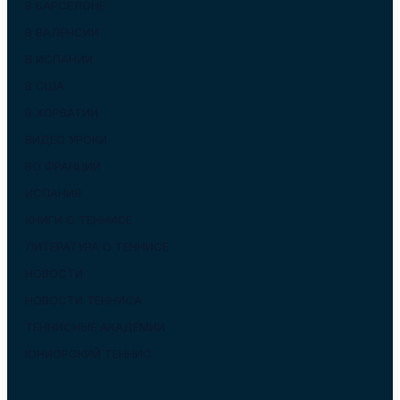
В БАРСЕЛОНЕ
В ВАЛЕНСИИ
В ИСПАНИИ
В США
В ХОРВАТИИ
ВИДЕО УРОКИ
ВО ФРАНЦИИ
ИСПАНИЯ
КНИГИ О ТЕННИСЕ
ЛИТЕРАТУРА О ТЕННИСЕ
НОВОСТИ
НОВОСТИ ТЕННИСА
ТЕННИСНЫЕ АКАДЕМИИ
ЮНИОРСКИЙ ТЕННИС