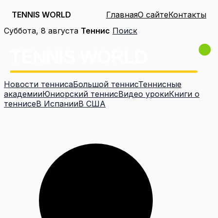
TENNIS WORLD
Главная
О сайте
Контакты
Перейти
Суббота, 8 августа
Теннис
Поиск
к
содержимому
Новости тенниса
Большой теннис
Теннисные
академии
Юниорский теннис
Видео уроки
Книги о
теннисе
В Испании
В США