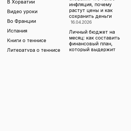
В Хорватии
инфляция, почему
растут цены и как
Видео уроки
сохранить деньги
Во Франции
16.04.2026
Испания
Личный бюджет на
месяц: как составить
Книги о теннисе
финансовый план,
который выдержит
Литература о теннисе
реальные траты
Новости
16.04.2026
Новости тенниса
Туризм в малых
городах России без
Теннисные академии
толп: как найти
Юниорский теннис
аутентичные места
16.04.2026
Санкции и цены на
товары в России: как
логистика меняет
ассортимент и сроки
доставки
16.04.2026