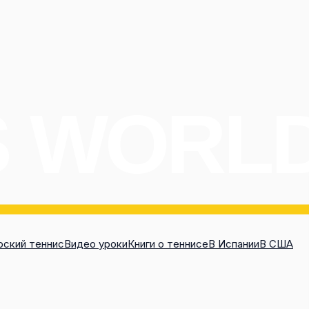
ский теннис
Видео уроки
Книги о теннисе
В Испании
В США