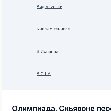
Видео уроки
Книги о теннисе
В Испании
В США
Поиск
Олимпиада. Скьявоне пер