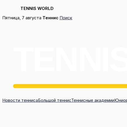
TENNIS WORLD
Перейти
Пятница, 7 августа
Теннис
Поиск
к
содержимому
Новости тенниса
Большой теннис
Теннисные академии
Юниор