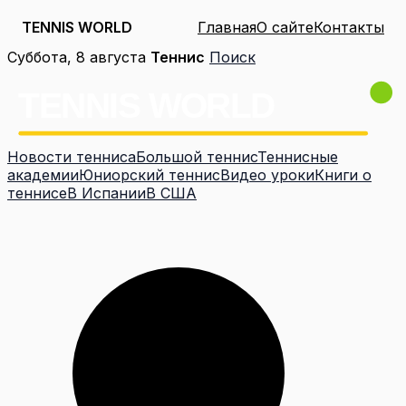
TENNIS WORLD
Главная
О сайте
Контакты
Перейти
Суббота, 8 августа
Теннис
Поиск
к
содержимому
Новости тенниса
Большой теннис
Теннисные
академии
Юниорский теннис
Видео уроки
Книги о
теннисе
В Испании
В США