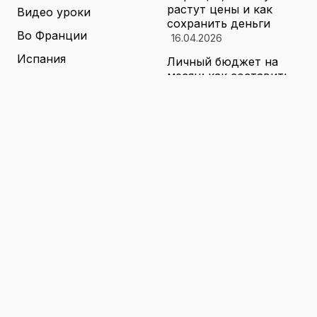
растут цены и как
Видео уроки
сохранить деньги
Во Франции
16.04.2026
Испания
Личный бюджет на
месяц: как составить
Книги о теннисе
финансовый план,
который выдержит
Литература о теннисе
реальные траты
Новости
16.04.2026
Новости тенниса
Туризм в малых
городах России без
Теннисные академии
толп: как найти
Юниорский теннис
аутентичные места
16.04.2026
Санкции и цены на
товары в России: как
логистика меняет
ассортимент и сроки
доставки
16.04.2026