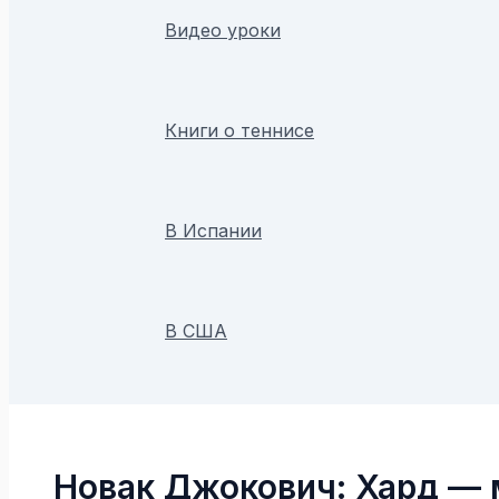
Видео уроки
Книги о теннисе
В Испании
В США
Поиск
Новак Джокович: Хард —