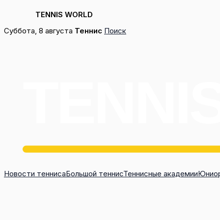
TENNIS WORLD
Перейти
Суббота, 8 августа
Теннис
Поиск
к
содержимому
Новости тенниса
Большой теннис
Теннисные академии
Юниор