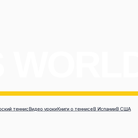
ский теннис
Видео уроки
Книги о теннисе
В Испании
В США