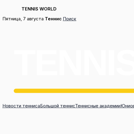
TENNIS WORLD
Перейти
Пятница, 7 августа
Теннис
Поиск
к
содержимому
Новости тенниса
Большой теннис
Теннисные академии
Юниор