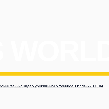
ский теннис
Видео уроки
Книги о теннисе
В Испании
В США