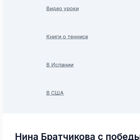
Видео уроки
Книги о теннисе
В Испании
В США
Поиск
Нина Братчикова с победы