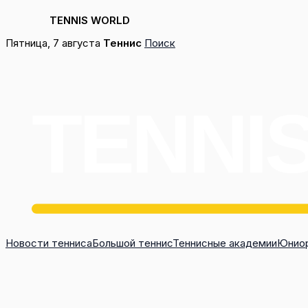
TENNIS WORLD
Перейти
Пятница, 7 августа
Теннис
Поиск
к
содержимому
Новости тенниса
Большой теннис
Теннисные академии
Юниор