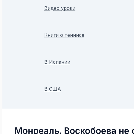
Видео уроки
Книги о теннисе
В Испании
В США
Поиск
Монреаль. Воскобоева не