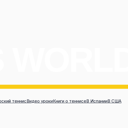
ский теннис
Видео уроки
Книги о теннисе
В Испании
В США