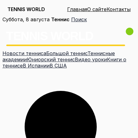
TENNIS WORLD
Главная
О сайте
Контакты
Перейти
Суббота, 8 августа
Теннис
Поиск
к
содержимому
Новости тенниса
Большой теннис
Теннисные
академии
Юниорский теннис
Видео уроки
Книги о
теннисе
В Испании
В США