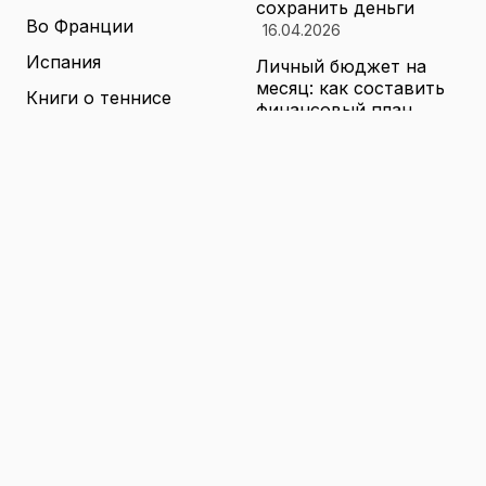
сохранить деньги
Во Франции
16.04.2026
Испания
Личный бюджет на
месяц: как составить
Книги о теннисе
финансовый план,
который выдержит
Литература о теннисе
реальные траты
Новости
16.04.2026
Новости тенниса
Туризм в малых
городах России без
Теннисные академии
толп: как найти
Юниорский теннис
аутентичные места
16.04.2026
Санкции и цены на
товары в России: как
логистика меняет
ассортимент и сроки
доставки
16.04.2026
© 2026 TENNIS
Теннис: турниры, игроки и