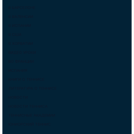
В БАРСЕЛОНЕ
В ВАЛЕНСИИ
В ИСПАНИИ
В США
В ХОРВАТИИ
ВИДЕО УРОКИ
ВО ФРАНЦИИ
ИСПАНИЯ
КНИГИ О ТЕННИСЕ
ЛИТЕРАТУРА О ТЕННИСЕ
НОВОСТИ
НОВОСТИ ТЕННИСА
ТЕННИСНЫЕ АКАДЕМИИ
ЮНИОРСКИЙ ТЕННИС