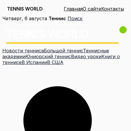
TENNIS WORLD
Главная
О сайте
Контакты
Перейти
Четверг, 6 августа
Теннис
Поиск
к
содержимому
Новости тенниса
Большой теннис
Теннисные
академии
Юниорский теннис
Видео уроки
Книги о
теннисе
В Испании
В США