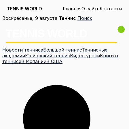
TENNIS WORLD
Главная
О сайте
Контакты
Перейти
Воскресенье, 9 августа
Теннис
Поиск
к
содержимому
Новости тенниса
Большой теннис
Теннисные
академии
Юниорский теннис
Видео уроки
Книги о
теннисе
В Испании
В США