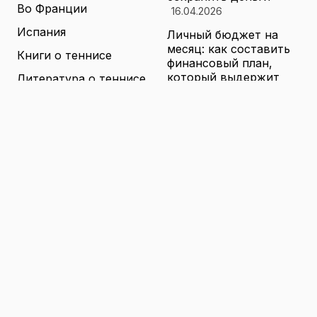
Во Франции
16.04.2026
Испания
Личный бюджет на
месяц: как составить
Книги о теннисе
финансовый план,
который выдержит
Литература о теннисе
реальные траты
Новости
16.04.2026
Новости тенниса
Туризм в малых
городах России без
Теннисные академии
толп: как найти
Юниорский теннис
аутентичные места
16.04.2026
Санкции и цены на
товары в России: как
логистика меняет
ассортимент и сроки
доставки
16.04.2026
© 2026 TENNIS
Теннис: турниры, игроки и
WORLD
обучение