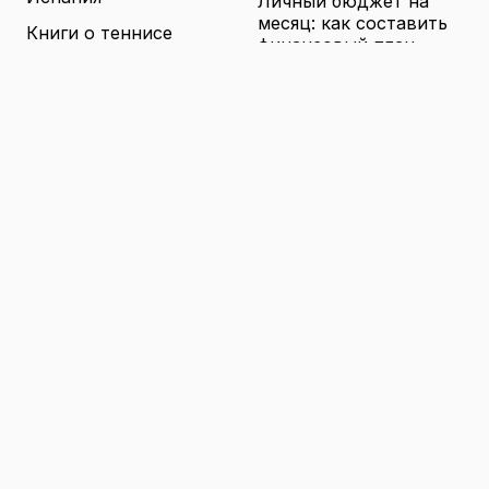
Личный бюджет на
месяц: как составить
Книги о теннисе
финансовый план,
который выдержит
Литература о теннисе
реальные траты
Новости
16.04.2026
Новости тенниса
Туризм в малых
городах России без
Теннисные академии
толп: как найти
Юниорский теннис
аутентичные места
16.04.2026
Санкции и цены на
товары в России: как
логистика меняет
ассортимент и сроки
доставки
16.04.2026
© 2026 TENNIS
Теннис: турниры, игроки и
WORLD
обучение