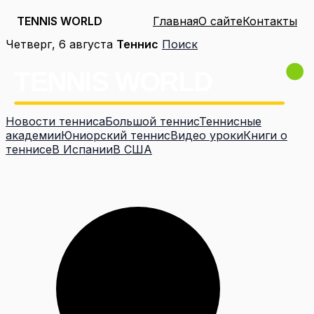
TENNIS WORLD
Главная
О сайте
Контакты
Перейти
Четверг, 6 августа
Теннис
Поиск
к
содержимому
Новости тенниса
Большой теннис
Теннисные
академии
Юниорский теннис
Видео уроки
Книги о
теннисе
В Испании
В США