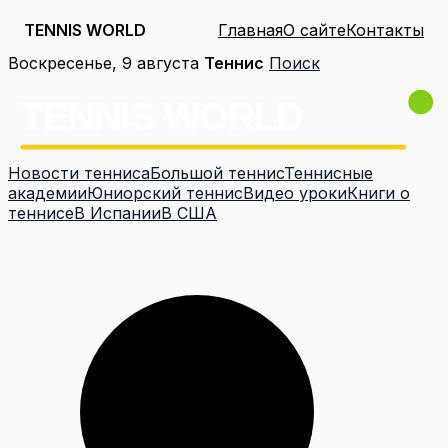
TENNIS WORLD
Главная
О сайте
Контакты
Перейти
Воскресенье, 9 августа
Теннис
Поиск
к
содержимому
Новости тенниса
Большой теннис
Теннисные
академии
Юниорский теннис
Видео уроки
Книги о
теннисе
В Испании
В США