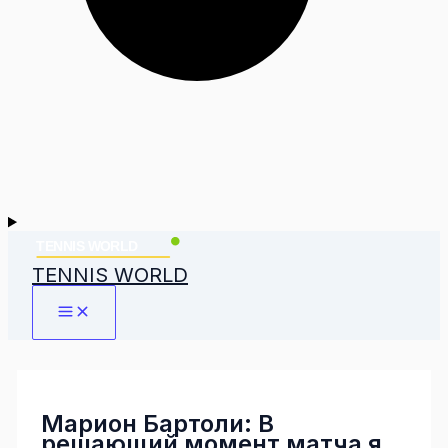
TENNIS WORLD
Марион Бартоли: В
решающий момент матча я