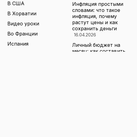
В США
Инфляция простыми
словами: что такое
В Хорватии
инфляция, почему
растут цены и как
Видео уроки
сохранить деньги
Во Франции
16.04.2026
Испания
Личный бюджет на
месяц: как составить
Книги о теннисе
финансовый план,
который выдержит
Литература о теннисе
реальные траты
Новости
16.04.2026
Новости тенниса
Туризм в малых
городах России без
Теннисные академии
толп: как найти
Юниорский теннис
аутентичные места
16.04.2026
Санкции и цены на
товары в России: как
логистика меняет