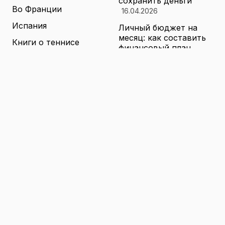
сохранить деньги
Во Франции
16.04.2026
Испания
Личный бюджет на
месяц: как составить
Книги о теннисе
финансовый план,
который выдержит
Литература о теннисе
реальные траты
Новости
16.04.2026
Новости тенниса
Туризм в малых
городах России без
Теннисные академии
толп: как найти
Юниорский теннис
аутентичные места
16.04.2026
Санкции и цены на
товары в России: как
логистика меняет
ассортимент и сроки
доставки
16.04.2026
© 2026 TENNIS
Теннис: турниры, игроки и
WORLD
обучение