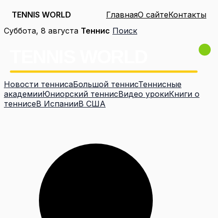
TENNIS WORLD
Главная
О сайте
Контакты
Перейти
Суббота, 8 августа
Теннис
Поиск
к
содержимому
Новости тенниса
Большой теннис
Теннисные
академии
Юниорский теннис
Видео уроки
Книги о
теннисе
В Испании
В США