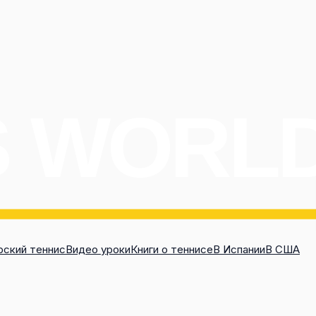
ский теннис
Видео уроки
Книги о теннисе
В Испании
В США