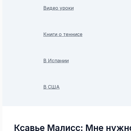
Видео уроки
Книги о теннисе
В Испании
В США
Поиск
Ксавье Малисс: Мне нужн