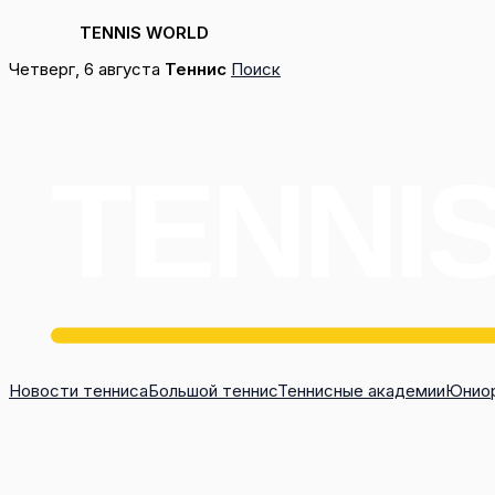
TENNIS WORLD
Перейти
Четверг, 6 августа
Теннис
Поиск
к
содержимому
Новости тенниса
Большой теннис
Теннисные академии
Юниор