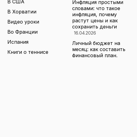
В США
Инфляция простыми
словами: что такое
В Хорватии
инфляция, почему
растут цены и как
Видео уроки
сохранить деньги
Во Франции
16.04.2026
Испания
Личный бюджет на
месяц: как составить
Книги о теннисе
финансовый план,
который выдержит
Литература о теннисе
реальные траты
Новости
16.04.2026
Новости тенниса
Туризм в малых
городах России без
Теннисные академии
толп: как найти
Юниорский теннис
аутентичные места
16.04.2026
Санкции и цены на
товары в России: как
логистика меняет