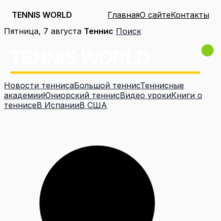
TENNIS WORLD
Главная
О сайте
Контакты
Перейти
Пятница, 7 августа
Теннис
Поиск
к
содержимому
Новости тенниса
Большой теннис
Теннисные
академии
Юниорский теннис
Видео уроки
Книги о
теннисе
В Испании
В США