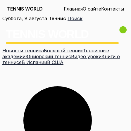
TENNIS WORLD
Главная
О сайте
Контакты
Перейти
Суббота, 8 августа
Теннис
Поиск
к
содержимому
Новости тенниса
Большой теннис
Теннисные
академии
Юниорский теннис
Видео уроки
Книги о
теннисе
В Испании
В США