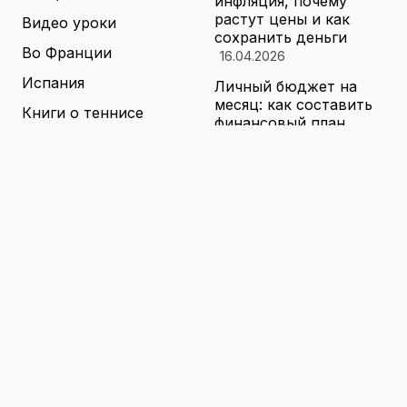
инфляция, почему
растут цены и как
Видео уроки
сохранить деньги
Во Франции
16.04.2026
Испания
Личный бюджет на
месяц: как составить
Книги о теннисе
финансовый план,
который выдержит
Литература о теннисе
реальные траты
Новости
16.04.2026
Новости тенниса
Туризм в малых
городах России без
Теннисные академии
толп: как найти
Юниорский теннис
аутентичные места
16.04.2026
Санкции и цены на
товары в России: как
логистика меняет
ассортимент и сроки
доставки
16.04.2026