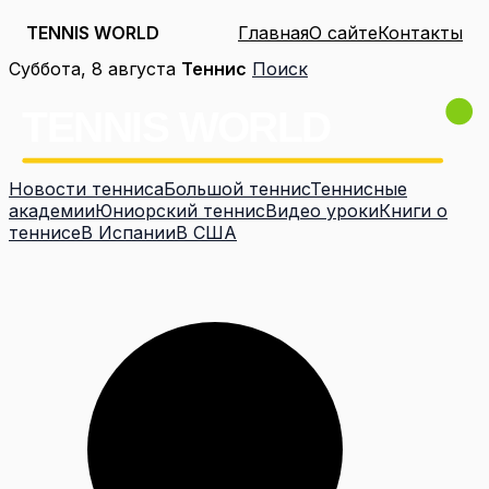
TENNIS WORLD
Главная
О сайте
Контакты
Перейти
Суббота, 8 августа
Теннис
Поиск
к
содержимому
Новости тенниса
Большой теннис
Теннисные
академии
Юниорский теннис
Видео уроки
Книги о
теннисе
В Испании
В США