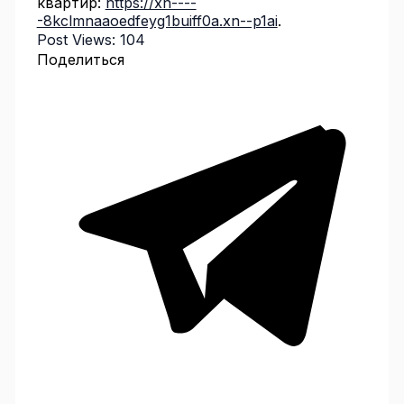
квартир:
https://xn----
-8kclmnaaoedfeyg1buiff0a.xn--p1ai
.
Post Views:
104
Поделиться