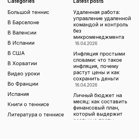
Categories
Latest posts
Большой теннис
Удаленная работа:
управление удаленной
В Барселоне
командой и контроль
без
В Валенсии
микроменеджмента
В Испании
16.04.2026
В США
Инфляция простыми
словами: что такое
В Хорватии
инфляция, почему
растут цены и как
Видео уроки
сохранить деньги
Во Франции
16.04.2026
Испания
Личный бюджет на
месяц: как составить
Книги о теннисе
финансовый план,
который выдержит
Литература о теннисе
реальные траты
Новости
16.04.2026
Новости тенниса
Туризм в малых