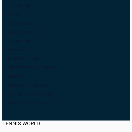
В ИСПАНИИ
В США
В ХОРВАТИИ
ВИДЕО УРОКИ
ВО ФРАНЦИИ
ИСПАНИЯ
КНИГИ О ТЕННИСЕ
ЛИТЕРАТУРА О ТЕННИСЕ
НОВОСТИ
НОВОСТИ ТЕННИСА
ТЕННИСНЫЕ АКАДЕМИИ
ЮНИОРСКИЙ ТЕННИС
TENNIS WORLD