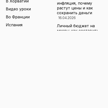
В Хорватии
инфляция, почему
растут цены и как
Видео уроки
сохранить деньги
Во Франции
16.04.2026
Испания
Личный бюджет на
месяц: как составить
Книги о теннисе
финансовый план,
который выдержит
Литература о теннисе
реальные траты
Новости
16.04.2026
Новости тенниса
Туризм в малых
городах России без
Теннисные академии
толп: как найти
Юниорский теннис
аутентичные места
16.04.2026
Санкции и цены на
товары в России: как
логистика меняет
ассортимент и сроки
доставки
16.04.2026