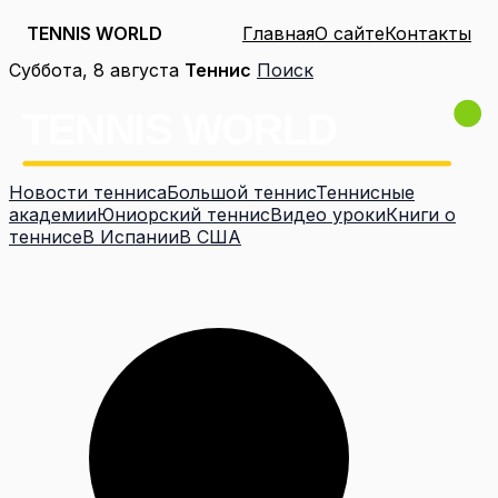
TENNIS WORLD
Главная
О сайте
Контакты
Перейти
Суббота, 8 августа
Теннис
Поиск
к
содержимому
Новости тенниса
Большой теннис
Теннисные
академии
Юниорский теннис
Видео уроки
Книги о
теннисе
В Испании
В США