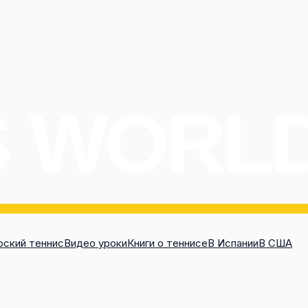
ский теннис
Видео уроки
Книги о теннисе
В Испании
В США