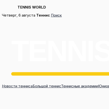
TENNIS WORLD
Перейти
Четверг, 6 августа
Теннис
Поиск
к
содержимому
Новости тенниса
Большой теннис
Теннисные академии
Юниор