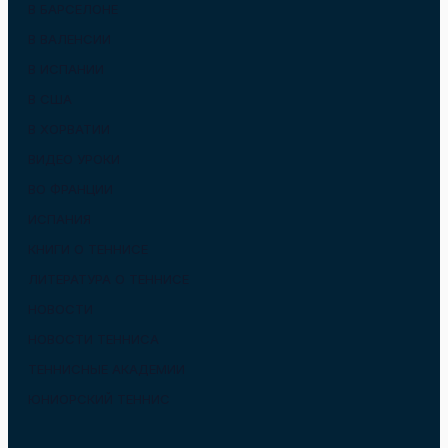
В БАРСЕЛОНЕ
В ВАЛЕНСИИ
В ИСПАНИИ
В США
В ХОРВАТИИ
ВИДЕО УРОКИ
ВО ФРАНЦИИ
ИСПАНИЯ
КНИГИ О ТЕННИСЕ
ЛИТЕРАТУРА О ТЕННИСЕ
НОВОСТИ
НОВОСТИ ТЕННИСА
ТЕННИСНЫЕ АКАДЕМИИ
ЮНИОРСКИЙ ТЕННИС