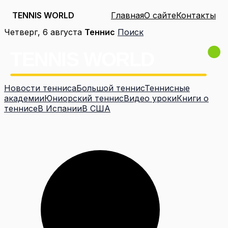
TENNIS WORLD
Главная
О сайте
Контакты
Перейти
Четверг, 6 августа
Теннис
Поиск
к
содержимому
Новости тенниса
Большой теннис
Теннисные
академии
Юниорский теннис
Видео уроки
Книги о
теннисе
В Испании
В США