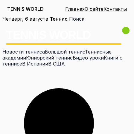
TENNIS WORLD
Главная
О сайте
Контакты
Перейти
Четверг, 6 августа
Теннис
Поиск
к
содержимому
Новости тенниса
Большой теннис
Теннисные
академии
Юниорский теннис
Видео уроки
Книги о
теннисе
В Испании
В США