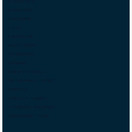
В БАРСЕЛОНЕ
В ВАЛЕНСИИ
В ИСПАНИИ
В США
В ХОРВАТИИ
ВИДЕО УРОКИ
ВО ФРАНЦИИ
ИСПАНИЯ
КНИГИ О ТЕННИСЕ
ЛИТЕРАТУРА О ТЕННИСЕ
НОВОСТИ
НОВОСТИ ТЕННИСА
ТЕННИСНЫЕ АКАДЕМИИ
ЮНИОРСКИЙ ТЕННИС