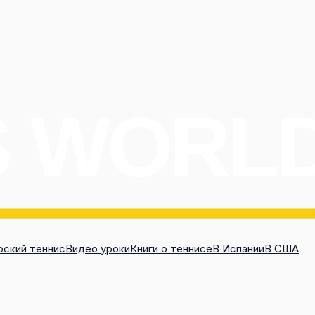
ский теннис
Видео уроки
Книги о теннисе
В Испании
В США