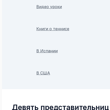
Видео уроки
Книги о теннисе
В Испании
В США
Поиск
Девять представительниц 