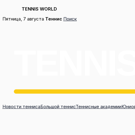
TENNIS WORLD
Перейти
Пятница, 7 августа
Теннис
Поиск
к
содержимому
Новости тенниса
Большой теннис
Теннисные академии
Юниор