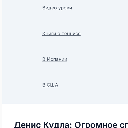
Видео уроки
Книги о теннисе
В Испании
В США
Поиск
Денис Кудла: Огромное с