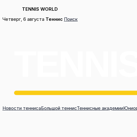
TENNIS WORLD
Перейти
Четверг, 6 августа
Теннис
Поиск
к
содержимому
Новости тенниса
Большой теннис
Теннисные академии
Юниор