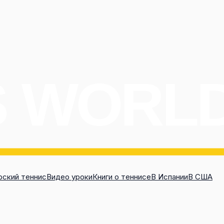
ский теннис
Видео уроки
Книги о теннисе
В Испании
В США