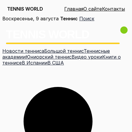
TENNIS WORLD
Главная
О сайте
Контакты
Перейти
Воскресенье, 9 августа
Теннис
Поиск
к
содержимому
Новости тенниса
Большой теннис
Теннисные
академии
Юниорский теннис
Видео уроки
Книги о
теннисе
В Испании
В США