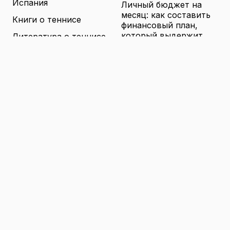
Испания
Личный бюджет на
месяц: как составить
Книги о теннисе
финансовый план,
который выдержит
Литература о теннисе
реальные траты
Новости
16.04.2026
Новости тенниса
Туризм в малых
городах России без
Теннисные академии
толп: как найти
Юниорский теннис
аутентичные места
16.04.2026
Санкции и цены на
товары в России: как
логистика меняет
ассортимент и сроки
доставки
16.04.2026
© 2026 TENNIS
Теннис: турниры, игроки и
WORLD
обучение