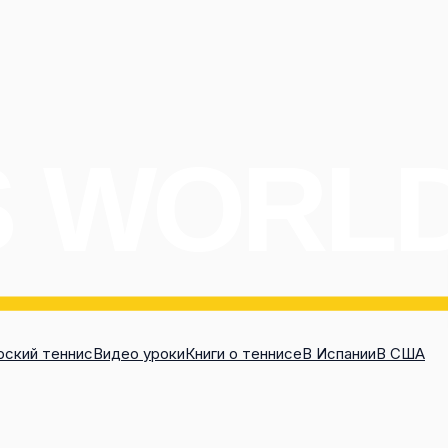
ский теннис
Видео уроки
Книги о теннисе
В Испании
В США