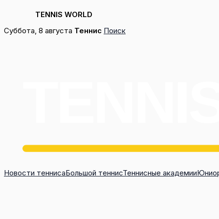
TENNIS WORLD
Перейти
Суббота, 8 августа
Теннис
Поиск
к
содержимому
Новости тенниса
Большой теннис
Теннисные академии
Юниор