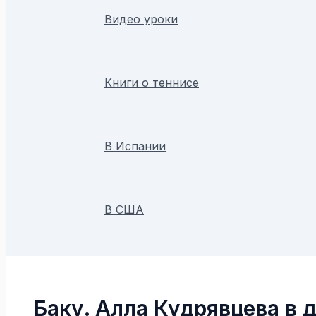
Видео уроки
Книги о теннисе
В Испании
В США
Поиск
Баку. Алла Кудрявцева в 